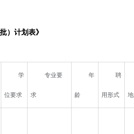
二批）计划表》
学
专业要
年
聘
位要求
求
龄
用形式
地